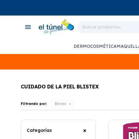
close
store
menu
local_shipping
monitor_heart
DERMOCOSMÉTICA
MAQUILL
support_agent
CUIDADO DE LA PIEL BLISTEX
Filtrando por:
Blistex
Categorías