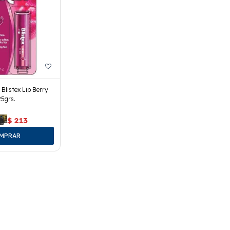
Blistex Lip Berry
25grs.
$
213