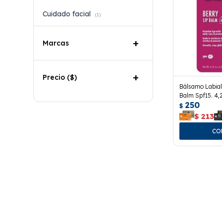
Cuidado facial
(1)
Marcas
Precio
($)
Bálsamo Labial 
Balm Spf15. 4,
250
$
$
213