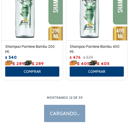
Shampoo Pantene Bambu 200
Shampoo Pantene Bambu 400
Ml.
Ml.
340
476
529
$
$
$
$
289
$
289
$
405
$
405
MOSTRANDO
12
DE
59