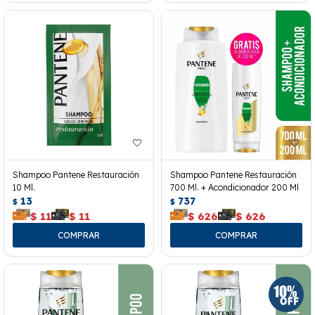
Shampoo Pantene Restauración
Shampoo Pantene Restauración
10 Ml.
700 Ml. + Acondicionador 200 Ml
13
737
$
$
$
11
$
11
$
626
$
626