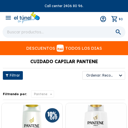
Call center 2406 80 96.
close
menu
0
$
DESCUENTOS
TODOS LOS DIAS
CUIDADO CAPILAR PANTENE
Recomendados
Filtrando por:
Pantene