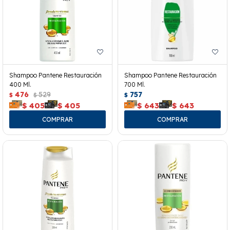
Shampoo Pantene Restauración
Shampoo Pantene Restauración
400 Ml.
700 Ml.
476
529
757
$
$
$
$
405
$
405
$
643
$
643