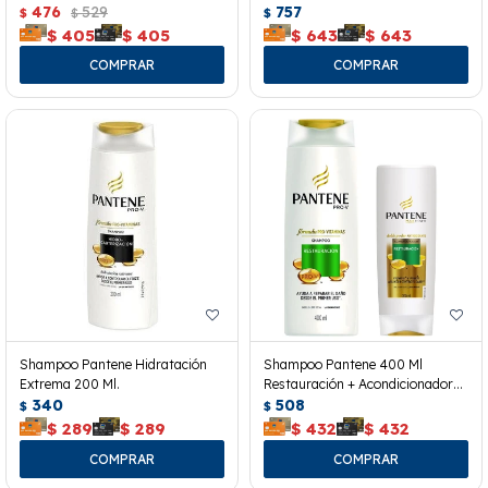
476
529
757
$
$
$
$
405
$
405
$
643
$
643
Shampoo Pantene Hidratación
Shampoo Pantene 400 Ml
Extrema 200 Ml.
Restauración + Acondicionador
340
200 Ml.
508
$
$
$
289
$
289
$
432
$
432