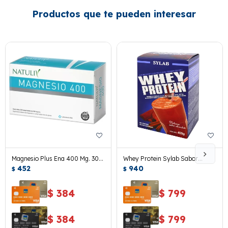
Productos que te pueden interesar
Magnesio Plus Ena 400 Mg. 30
Whey Protein Sylab Sabor
Caps.
452
Chocolate 400 Grs.
940
$
$
$
384
$
799
$
384
$
799