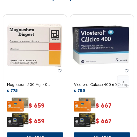
Magnesium 500 Mg. 40
Viosterol Calcico 400 60 Comp.
Tabletas.
775
785
$
$
$
659
$
667
$
659
$
667