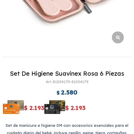
Set De Higiene Suavinex Rosa 6 Piezas
81004179-81004179
2.580
$
$
2.193
$
2.193
Set de manicura e higiene 0M con accesorios esenciales para el
cuidado diario del bebé, incluye cepillo, peine, tijera, cortauñas,