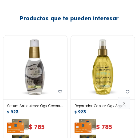
Productos que te pueden interesar
Serum Antiquiebre Ogx Coconut
Reparador Capilar Ogx Argan
Milk 118 Ml.
923
Oil Of Morocco 118 Ml.
923
$
$
$
785
$
785