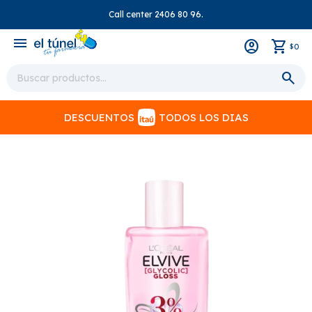
Call center 2406 80 96.
close
menu
0
$
DESCUENTOS
TODOS LOS DIAS