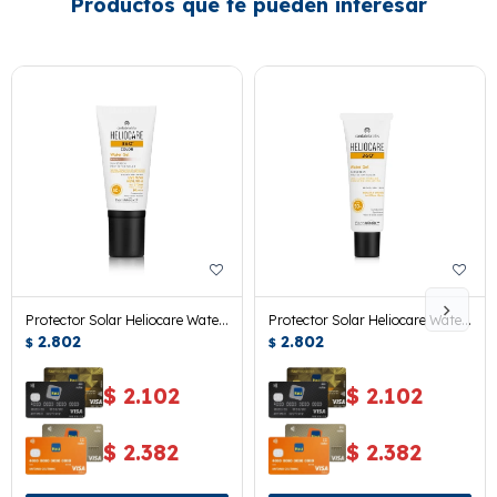
Productos que te pueden interesar
Protector Solar Heliocare Water
Protector Solar Heliocare Water
Gel Fps50 Bronze 50ml
2.802
Gel 360° 50 Ml.
2.802
$
$
$
2.102
$
2.102
$
2.382
$
2.382