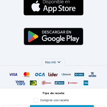
expand_more
Mas info
Tipo de receta:
Comprar con receta