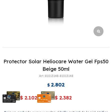
Protector Solar Heliocare Water Gel Fps50
Beige 50ml
81013148-81013148
2.802
$
$
2.102
$
2.382