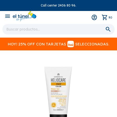
Call center 2406 80 96.
close
menu
0
$
HOY! 25% OFF CON TARJETAS
SELECCIONADAS.