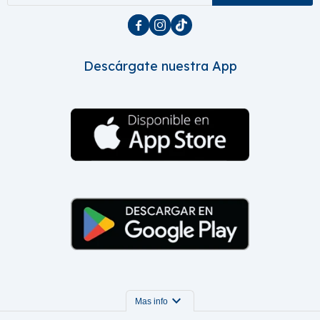



Descárgate nuestra App
expand_more
Mas info