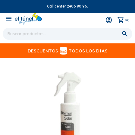
Call center 2406 80 96.
close
menu
0
$
DESCUENTOS
TODOS LOS DIAS