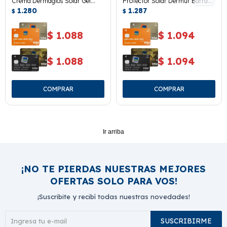
Crema Dermaglós Solar Gel
Protector Solar Dermur Barra
Refrescante 150 Ml.
1.280
Incolora 15 Ml.
1.287
$
$
$
1.088
$
1.094
$
1.088
$
1.094
Ir arriba
¡NO TE PIERDAS NUESTRAS MEJORES
OFERTAS SOLO PARA VOS!
¡Suscribite y recibí todas nuestras novedades!
SUSCRIBIRME