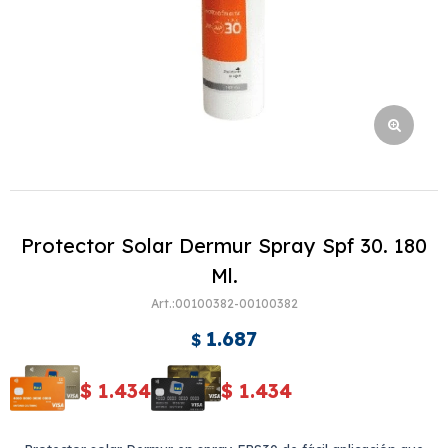
Protector Solar Dermur Spray Spf 30. 180
Ml.
00100382-00100382
1.687
$
$
1.434
$
1.434