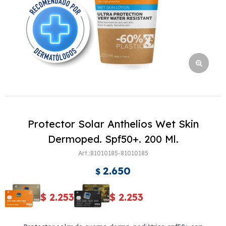
Protector Solar Anthelios Wet Skin
Dermoped. Spf50+. 200 Ml.
81010185-81010185
2.650
$
$
2.253
$
2.253