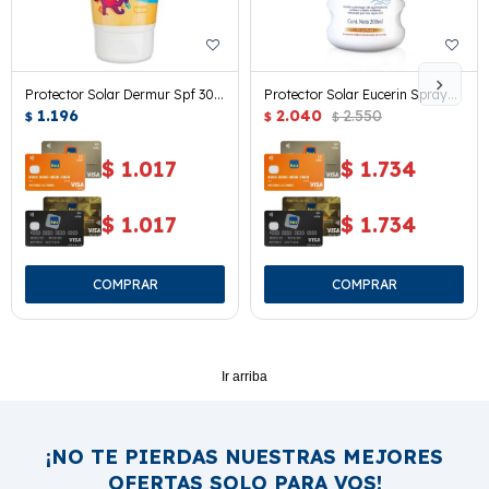
Protector Solar Dermur Spf 30.
Protector Solar Eucerin Spray
Niños 150 Ml.
1.196
Kids Spf 50+. 200 Ml.
2.040
2.550
$
$
$
$
1.017
$
1.734
$
1.017
$
1.734
Ir arriba
¡NO TE PIERDAS NUESTRAS MEJORES
OFERTAS SOLO PARA VOS!