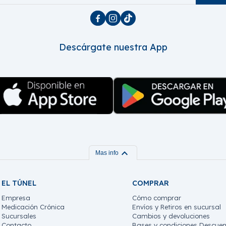



Descárgate nuestra App
expand_more
Mas info
EL TÚNEL
COMPRAR
Empresa
Cómo comprar
Medicación Crónica
Envíos y Retiros en sucursal
Sucursales
Cambios y devoluciones
Contacto
Bases y condiciones Descuen