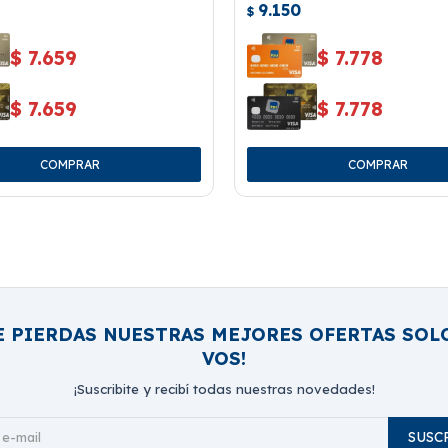
9.150
125 Ml.
$
$
7.659
$
7.778
$
7.659
$
7.778
E PIERDAS NUESTRAS MEJORES OFERTAS SOL
VOS!
¡Suscribite y recibí todas nuestras novedades!
SUSC