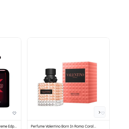
treme Edp
Perfume Valentino Born In Roma Coral
Perfu