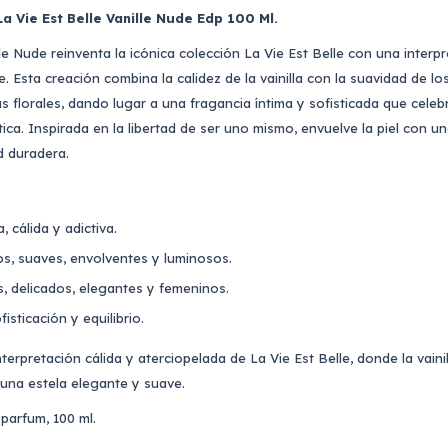
 Vie Est Belle Vanille Nude Edp 100 Ml.
lle Nude reinventa la icónica colección La Vie Est Belle con una interp
 Esta creación combina la calidez de la vainilla con la suavidad de los
s florales, dando lugar a una fragancia íntima y sofisticada que celeb
ca. Inspirada en la libertad de ser uno mismo, envuelve la piel con u
d duradera.
, cálida y adictiva.
os, suaves, envolventes y luminosos.
s, delicados, elegantes y femeninos.
isticación y equilibrio.
terpretación cálida y aterciopelada de La Vie Est Belle, donde la vainil
una estela elegante y suave.
parfum, 100 ml.