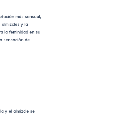
retación más sensual,
 almizcles y la
ra la feminidad en su
na sensación de
la y el almizcle se