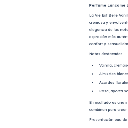
Perfume Lancome La
La Vie Est Belle Vani
cremosa y envolvente.
elegancia de las nota
expresión más auténti
confort y sensualida
Notas destacadas
Vainilla, cremosa
Almizcles blanc
Acordes florale
Rosa, aporta sof
El resultado es una in
combinan para crear 
Presentación eau de 