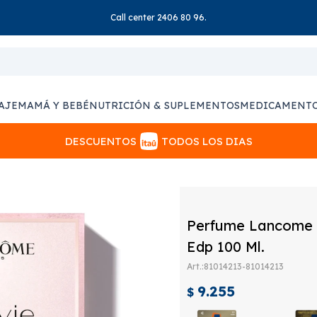
Call center 2406 80 96.
AJE
MAMÁ Y BEBÉ
NUTRICIÓN & SUPLEMENTOS
MEDICAMENT
DESCUENTOS
TODOS LOS DIAS
Perfume Lancome L
Edp 100 Ml.
81014213-81014213
9.255
$