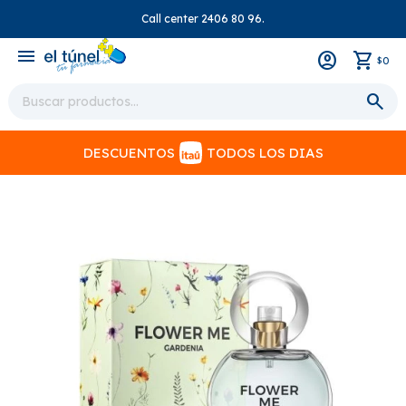
Call center 2406 80 96.
close
menu
0
$
DESCUENTOS
TODOS LOS DIAS