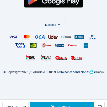
expand_more
Mas info
© Copyright 2026 / Farmacia El túnel
Términos y condiciones
Fenicio
1
COMPRAR