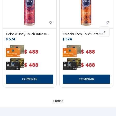
Colonia Body Touch Intense
Colonia Body Touch Intense
Sensual 200 Ml.
574
Hypnotic 200 Ml.
574
$
$
$
488
$
488
$
488
$
488
Ir arriba