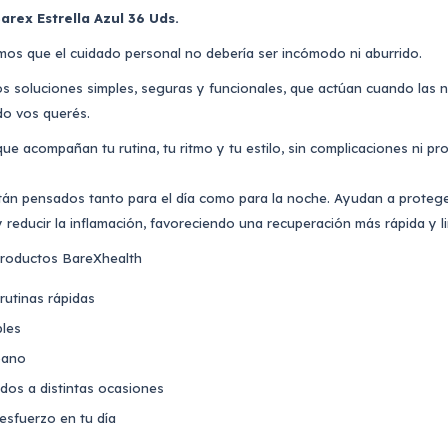
arex Estrella Azul 36 Uds.
os que el cuidado personal no debería ser incómodo ni aburrido.
s soluciones simples, seguras y funcionales, que actúan cuando las 
do vos querés.
e acompañan tu rutina, tu ritmo y tu estilo, sin complicaciones ni p
án pensados tanto para el día como para la noche. Ayudan a proteger
 reducir la inflamación, favoreciendo una recuperación más rápida y li
productos BareXhealth
rutinas rápidas
bles
bano
dos a distintas ocasiones
 esfuerzo en tu día