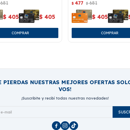
681
477
681
$
$
$
405
$
405
$
405
E PIERDAS NUESTRAS MEJORES OFERTAS SOL
VOS!
¡Suscribite y recibí todas nuestras novedades!
SUSC


