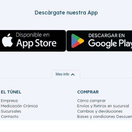
Descárgate nuestra App
expand_more
Mas info
EL TÚNEL
COMPRAR
Empresa
Cómo comprar
Medicación Crónica
Envíos y Retiros en sucursal
Sucursales
Cambios y devoluciones
Contacto
Bases y condiciones Descuen
Trabaja con nosotros!