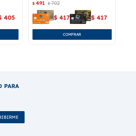
491
702
49
$
$
$
$
405
$
417
$
417
O PARA
RIBIRME