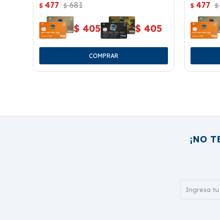
477
681
477
Hialurónico 150ml
$
$
$
$
$
405
$
405
¡NO T