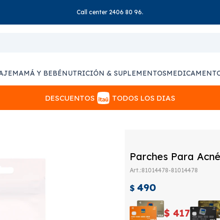
Call center 2406 80 96.
AJE
MAMÁ Y BEBÉ
NUTRICIÓN & SUPLEMENTOS
MEDICAMENT
DESCUENTOS
TODOS LOS DIAS
Parches Para Acné 
81014478-81014478
490
$
$
417