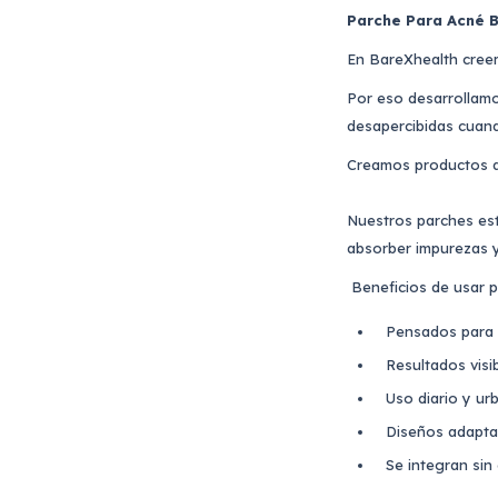
Parche Para Acné B
En BareXhealth creem
Por eso desarrollamo
desapercibidas cuan
Creamos productos qu
Nuestros parches est
absorber impurezas y
Beneficios de usar 
Pensados para 
Resultados visi
Uso diario y ur
Diseños adapta
Se integran sin