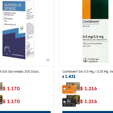
 100 Servimedic 200 Dosis.
Combivent Sm 0.5 Mg./ 0.25 Mg. Vi
1.431
Monodosis
$
$
1.170
$
1.216
$
1.170
$
1.216