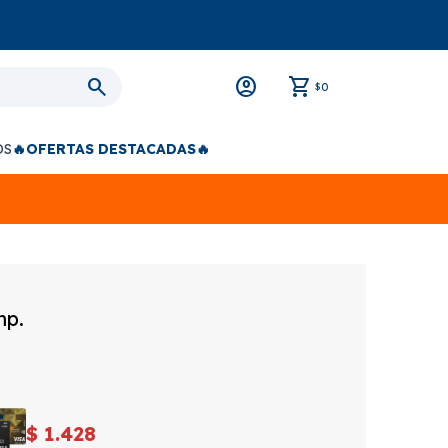
0
$
OS
🔥OFERTAS DESTACADAS🔥
mp.
$
1.428