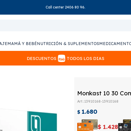
Call center 2406 80 96.
AJE
MAMÁ Y BEBÉ
NUTRICIÓN & SUPLEMENTOS
MEDICAMENT
DESCUENTOS
TODOS LOS DIAS
Monkast 10 30 Co
13910168-13910168
1.680
$
$
1.428