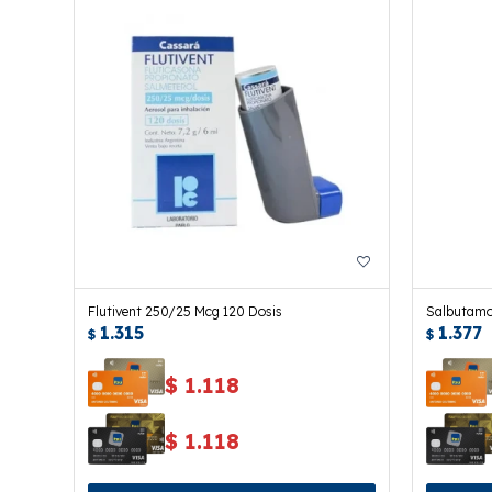
Flutivent 250/25 Mcg 120 Dosis
Salbutamol
1.315
1.377
$
$
$
1.118
$
1.118