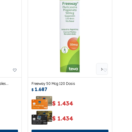
ales
Freeway 50 Mcg 120 Dosis
Vento
1.687
1.
$
$
$
1.434
$
1.434