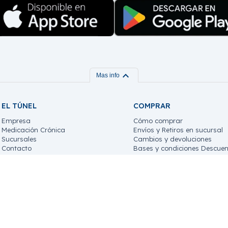
expand_more
Mas info
EL TÚNEL
COMPRAR
Empresa
Cómo comprar
Medicación Crónica
Envíos y Retiros en sucursal
Sucursales
Cambios y devoluciones
Contacto
Bases y condiciones Descuen
Trabaja con nosotros!