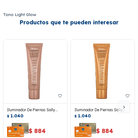
Tono Light Glow
Productos que te pueden interesar
Iluminador De Piernas Sally
Iluminador De Piernas Sally
Hansen Airbrush Legs Nude
1.040
Hansen Airbrush Legs Golden
1.040
$
$
Glow
Glow
$
884
$
884