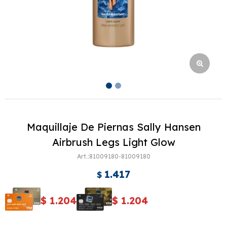
Maquillaje De Piernas Sally Hansen
Airbrush Legs Light Glow
81009180-81009180
1.417
$
$
1.204
$
1.204