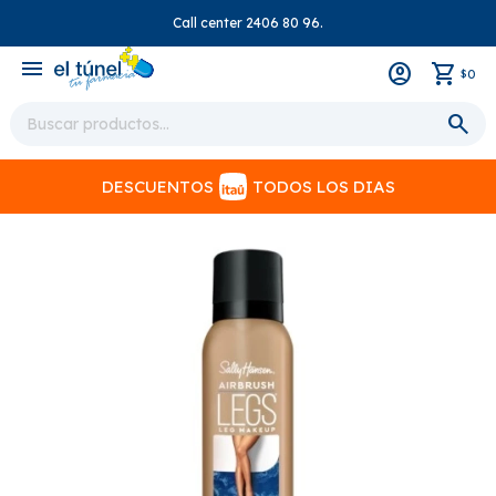
Call center 2406 80 96.
close
menu
0
$
DESCUENTOS
TODOS LOS DIAS