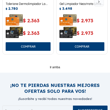
Toleriane Dermolimpiador La
Gel Limpiador Neostrata Ultra
Roche Posay 200 Ml.
2.780
Brightening Cleanser
3.498
$
$
$
2.363
$
2.973
$
2.363
$
2.973
Ir arriba
¡NO TE PIERDAS NUESTRAS MEJORES
OFERTAS SOLO PARA VOS!
¡Suscribite y recibí todas nuestras novedades!