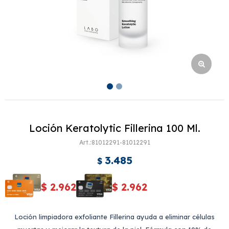
Loción Keratolytic Fillerina 100 Ml.
81012291-81012291
3.485
$
$
2.962
$
2.962
Loción limpiadora exfoliante Fillerina ayuda a eliminar células