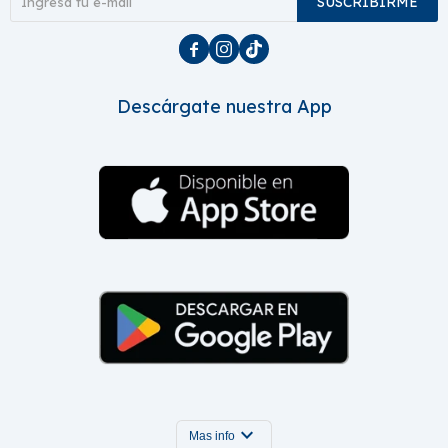
SUSCRIBIRME



Descárgate nuestra App
expand_more
Mas info