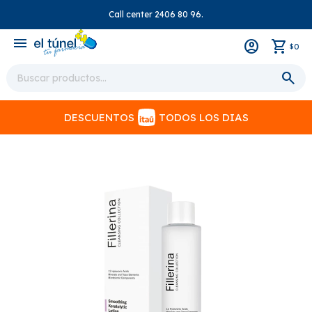
Call center 2406 80 96.
close
menu
0
$
DESCUENTOS
TODOS LOS DIAS