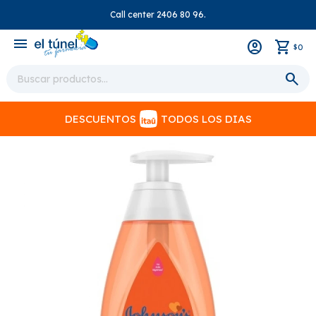
Call center 2406 80 96.
close
menu
0
$
DESCUENTOS
TODOS LOS DIAS