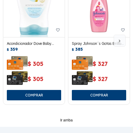
Acondicionador Dove Baby
Spray Johnson´s Gotas Brillo
Humectación Enriquecida 200
359
200 Ml.
385
$
$
Ml.
$
305
$
327
$
305
$
327
Ir arriba