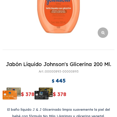
Jabón Líquido Johnson's Glicerina 200 Ml.
00000893-00000893
445
$
$
378
$
378
El baño líquido J & J Glicerinado limpia suavemente la piel del
bebé con fórmula No Más Lágrimas y glicerina vegetal.