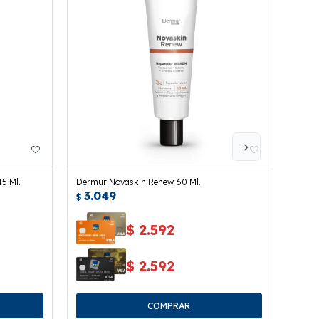
5 Ml.
Dermur Novaskin Renew 60 Ml.
Conto
3.049
3.
Elasti
$
$
$
2.592
$
2.592