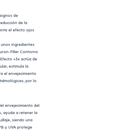
 signos de
reducción de la
nta el efecto ojos
 unos ingredientes
luron-Filler Contorno
 Efecto +3x actúa de
lar, estimula la
ra el envejecimiento
almológicas, por lo
el envejecimiento del
, ayuda a retener la
illaje, siendo una
 UVB y UVA protege