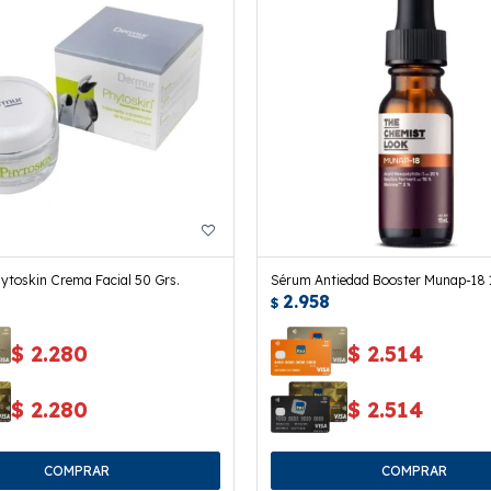
ytoskin Crema Facial 50 Grs.
Sérum Antiedad Booster Munap-18 1
2.958
$
$
2.280
$
2.514
$
2.280
$
2.514