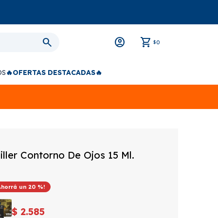
0
$
OS
🔥OFERTAS DESTACADAS🔥
iller Contorno De Ojos 15 Ml.
20
$
2.585