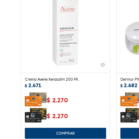
Crema Avene Xeracalm 200 Ml.
Dermur Ph
2.671
2.682
$
$
$
2.270
$
2.270