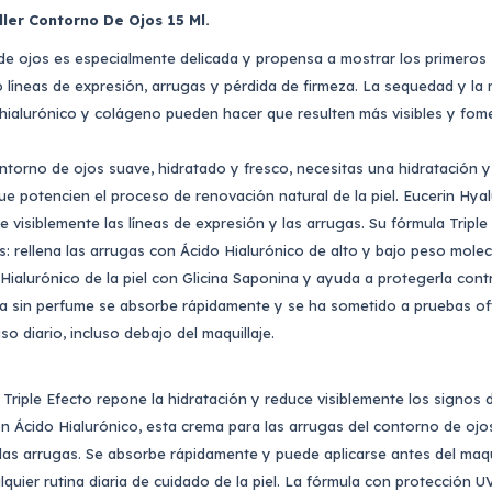
ller Contorno De Ojos 15 Ml.
 de ojos es especialmente delicada y propensa a mostrar los primeros
 líneas de expresión, arrugas y pérdida de firmeza. La sequedad y la 
hialurónico y colágeno pueden hacer que resulten más visibles y fome
torno de ojos suave, hidratado y fresco, necesitas una hidratación y
ue potencien el proceso de renovación natural de la piel. Eucerin Hya
 visiblemente las líneas de expresión y las arrugas. Su fórmula Triple
s: rellena las arrugas con Ácido Hialurónico de alto y bajo peso molecu
Hialurónico de la piel con Glicina Saponina y ayuda a protegerla cont
a sin perfume se absorbe rápidamente y se ha sometido a pruebas oft
so diario, incluso debajo del maquillaje.
Triple Efecto repone la hidratación y reduce visiblemente los signos d
n Ácido Hialurónico, esta crema para las arrugas del contorno de ojos
 las arrugas. Se absorbe rápidamente y puede aplicarse antes del maqu
lquier rutina diaria de cuidado de la piel. La fórmula con protección