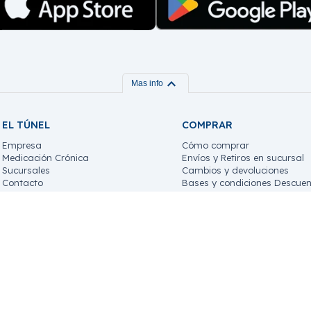
expand_more
Mas info
EL TÚNEL
COMPRAR
Empresa
Cómo comprar
Medicación Crónica
Envíos y Retiros en sucursal
Sucursales
Cambios y devoluciones
Contacto
Bases y condiciones Descuen
Trabaja con nosotros!
© Copyright 2026 / Farmacia El túnel
Términos y condiciones