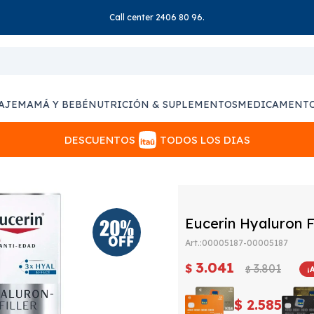
Call center 2406 80 96.
AJE
MAMÁ Y BEBÉ
NUTRICIÓN & SUPLEMENTOS
MEDICAMENT
DESCUENTOS
TODOS LOS DIAS
Eucerin Hyaluron F
00005187-00005187
3.041
$
3.801
$
$
2.585