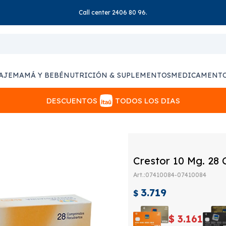
Call center 2406 80 96.
AJE
MAMÁ Y BEBÉ
NUTRICIÓN & SUPLEMENTOS
MEDICAMENT
DESCUENTOS
TODOS LOS DIAS
Crestor 10 Mg. 28
07410084-07410084
3.719
$
$
3.161