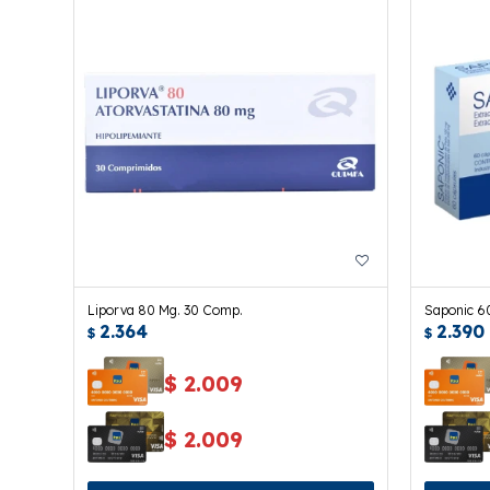
Liporva 80 Mg. 30 Comp.
Saponic 6
2.364
2.390
$
$
$
2.009
$
2.009