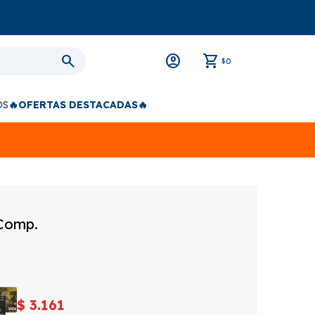
0
$
OS
🔥OFERTAS DESTACADAS🔥
 Comp.
$
3.161