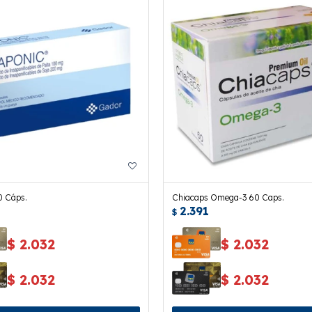
0 Cáps.
Chiacaps Omega-3 60 Caps.
2.391
$
$
2.032
$
2.032
$
2.032
$
2.032