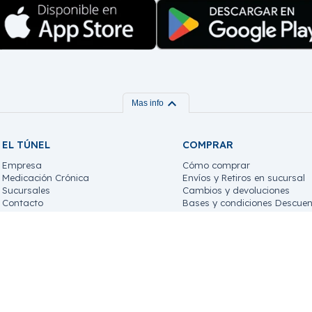
expand_more
Mas info
EL TÚNEL
COMPRAR
Empresa
Cómo comprar
Medicación Crónica
Envíos y Retiros en sucursal
Sucursales
Cambios y devoluciones
Contacto
Bases y condiciones Descuen
Trabaja con nosotros!