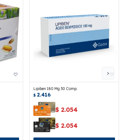
Lipiben 180 Mg 30 Comp.
Lipit
2.416
4.
$
$
$
2.054
$
2.054