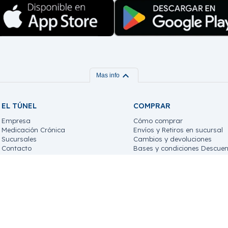
expand_more
Mas info
EL TÚNEL
COMPRAR
Empresa
Cómo comprar
Medicación Crónica
Envíos y Retiros en sucursal
Sucursales
Cambios y devoluciones
Contacto
Bases y condiciones Descuen
Trabaja con nosotros!