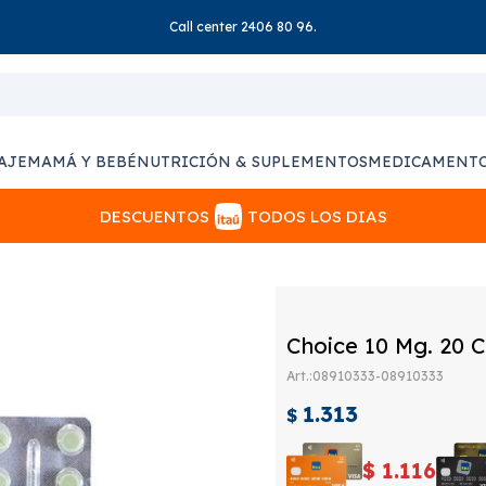
Call center 2406 80 96.
AJE
MAMÁ Y BEBÉ
NUTRICIÓN & SUPLEMENTOS
MEDICAMENT
DESCUENTOS
TODOS LOS DIAS
Choice 10 Mg. 20 
08910333-08910333
1.313
$
$
1.116