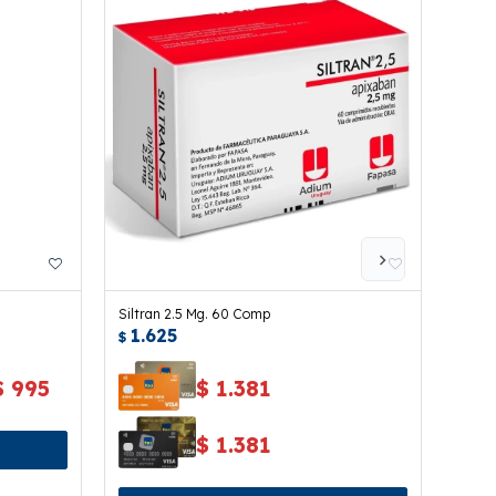
Siltran 2.5 Mg. 60 Comp
Drosm
1.625
1.
$
$
$
1.381
$
995
$
1.381