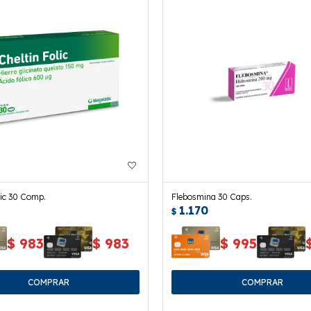
lic 30 Comp.
Flebosmina 30 Caps.
1.170
$
$
983
$
983
$
995