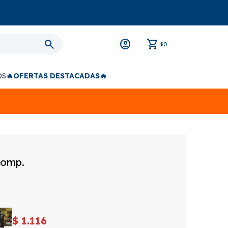
0
$
OS
🔥OFERTAS DESTACADAS🔥
Comp.
$
1.116