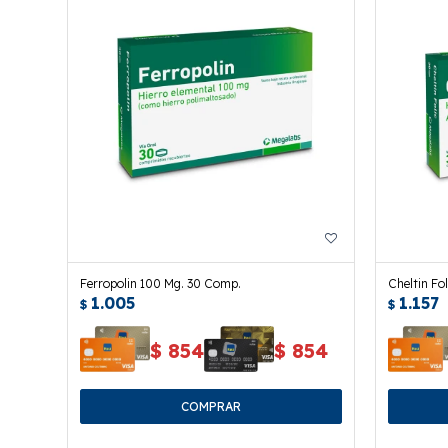
Ferropolin 100 Mg. 30 Comp.
Cheltin Fo
1.005
1.157
$
$
$
854
$
854