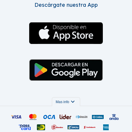
Descárgate nuestra App
expand_more
Mas info