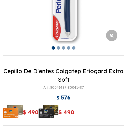
Cepillo De Dientes Colgatep Eriogard Extra
Soft
80041487-80041487
576
$
$
490
$
490