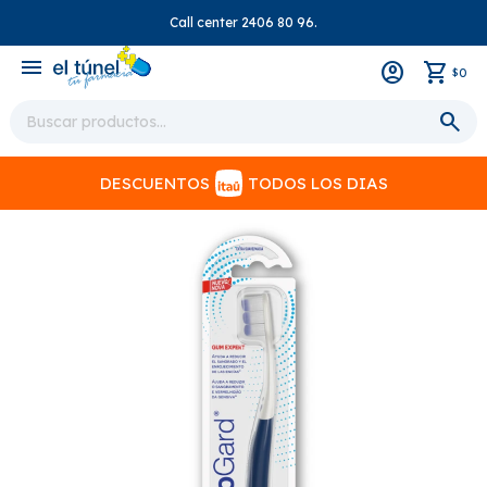
Call center 2406 80 96.
close
menu
0
$
DESCUENTOS
TODOS LOS DIAS