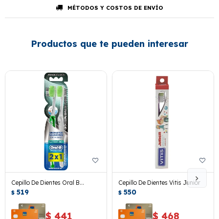
MÉTODOS Y COSTOS DE ENVÍO
Productos que te pueden interesar
Cepillo De Dientes Oral B
Cepillo De Dientes Vitis Junior
Ultrafino Suave 2x1
519
550
$
$
$
441
$
468