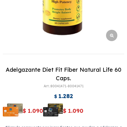
Adelgazante Diet Fit Fiber Natural Life 60
Caps.
80041471-80041471
1.282
$
$
1.090
$
1.090