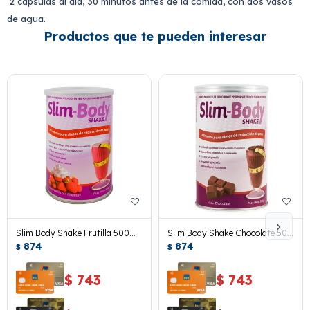
2 cápsulas al día, 30 minutos antes de la comida, con dos vasos
de agua.
Productos que te pueden interesar
Slim Body Shake Frutilla 500
Slim Body Shake Chocolate 500
Grs.
874
Grs.
874
$
$
$
743
$
743