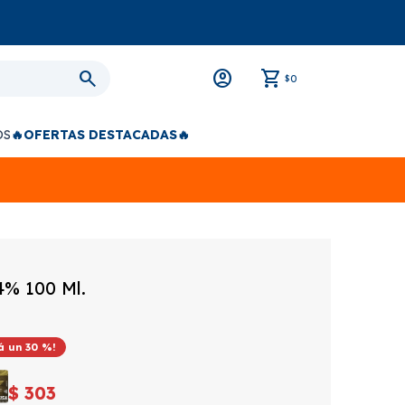
0
$
OS
🔥OFERTAS DESTACADAS🔥
4% 100 Ml.
30
$
303