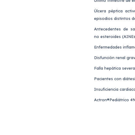
Último trimestre de 
Úlcera péptica acti
episodios distintos 
Antecedentes de san
no esteroides (AINEs
Enfermedades inflamat
Disfunción renal grav
Falla hepática severa
Pacientes con diátes
Insuficiencia cardiac
Actron®Pediátrico 4