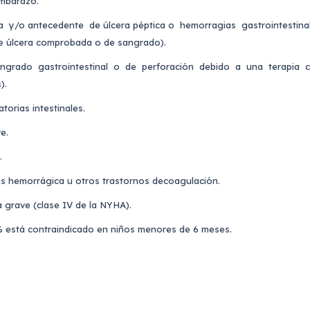
embarazo.
va y/o antecedente de úlcera péptica o hemorragias gastrointestina
de úlcera comprobada o de sangrado).
grado gastrointestinal o de perforación debido a una terapia co
).
orias intestinales.
e.
.
is hemorrágica u otros trastornos decoagulación.
a grave (clase IV de la NYHA).
% está contraindicado en niños menores de 6 meses.