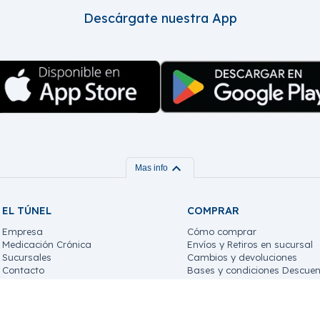
Descárgate nuestra App
expand_more
Mas info
EL TÚNEL
COMPRAR
Empresa
Cómo comprar
Medicación Crónica
Envíos y Retiros en sucursal
Sucursales
Cambios y devoluciones
Contacto
Bases y condiciones Descuen
Trabaja con nosotros!