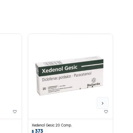
Xedenol Gesic 20 Comp.
Davin
373
37
$
$