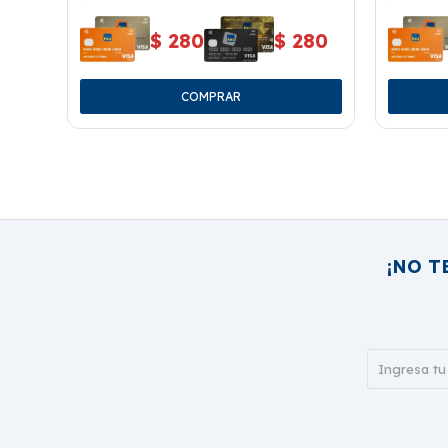
$
280
$
280
¡NO T