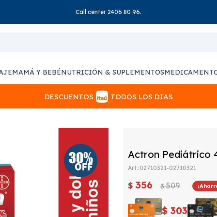
Call center 2406 80 96.
AJE
MAMÁ Y BEBÉ
NUTRICIÓN & SUPLEMENTOS
MEDICAMENT
DESCUENTOS
TODOS LOS DIAS
Actron Pediátrico 
02710321-02710321
356
$
509
$
$
303