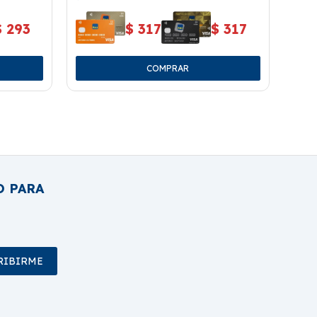
$
293
$
317
$
317
O PARA
RIBIRME