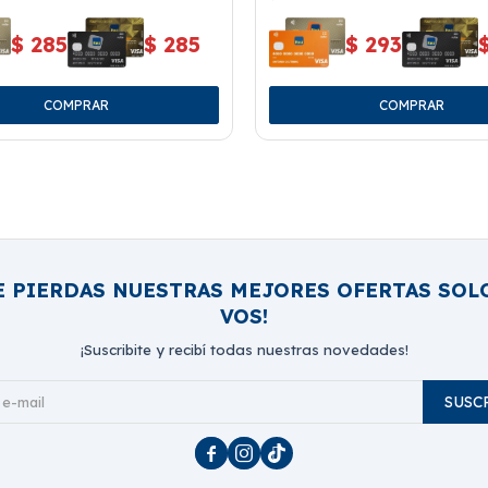
$
285
$
285
$
293
E PIERDAS NUESTRAS MEJORES OFERTAS SOL
VOS!
¡Suscribite y recibí todas nuestras novedades!
SUSC


