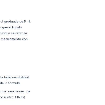
al graduada de 5 ml.
a que el líquido
cial y se retira la
el medicamento con
hipersensibilidad
e la fórmula.
 otras reacciones de
ico u otro AINEs).