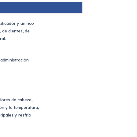
ficador y un rico
 de dientes, de
al.
 administración
olores de cabeza,
ión y la temperatura,
ipales y resfrío