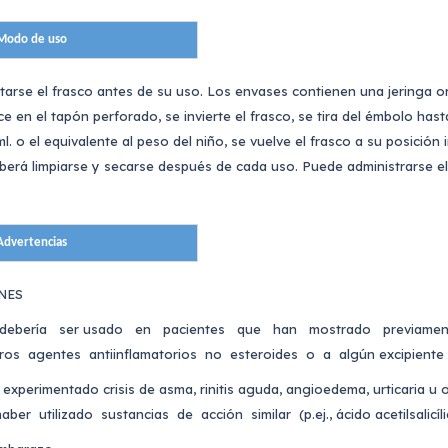
Modo de uso
tarse el frasco antes de su uso. Los envases contienen una jeringa or
ce en el tapón perforado, se invierte el frasco, se tira del émbolo hast
. o el equivalente al peso del niño, se vuelve el frasco a su posición ini
deberá limpiarse y secarse después de cada uso. Puede administrarse 
Advertencias
NES
ebería ser usado en pacientes que han mostrado previamente 
ros agentes antiinflamatorios no esteroides o a algún excipiente d
experimentado crisis de asma, rinitis aguda, angioedema, urticaria u
ber utilizado sustancias de acción similar (p.ej., ácido acetilsalicíl