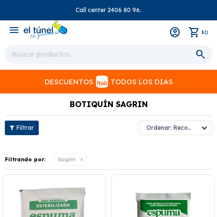
Call center 2406 80 96.
close
menu
0
$
DESCUENTOS
TODOS LOS DIAS
BOTIQUÍN SAGRIN
Recomendados
Filtrando por:
Sagrin