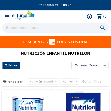
Call center 2406 80 96.
close
menu
0
$
DESCUENTOS
TODOS LOS DIAS
NUTRICIÓN INFANTIL NUTRILON
Mayor precio
Quitar filtros
Filtrando por:
Nutrición infantil
Nutrilon