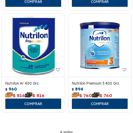
Nutrilon Ar 400 Grs.
Nutrilon Premium 3 400 Grs.
960
894
$
$
$
816
$
816
$
760
$
760
Ir arriba