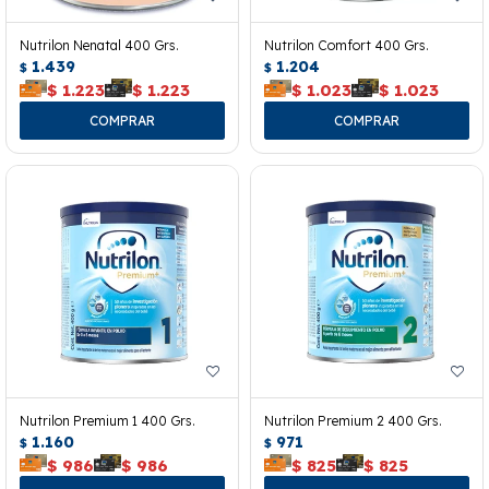
Nutrilon Nenatal 400 Grs.
Nutrilon Comfort 400 Grs.
1.439
1.204
$
$
$
1.223
$
1.223
$
1.023
$
1.023
Nutrilon Premium 1 400 Grs.
Nutrilon Premium 2 400 Grs.
1.160
971
$
$
$
986
$
986
$
825
$
825