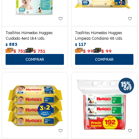
Toallitas Húmedas Huggies
Toallitas Húmedas Huggies
Cuidado 4en1 184 Uds.
Limpieza Cotidiana 48 Uds.
883
117
$
$
$
751
$
751
$
99
$
99