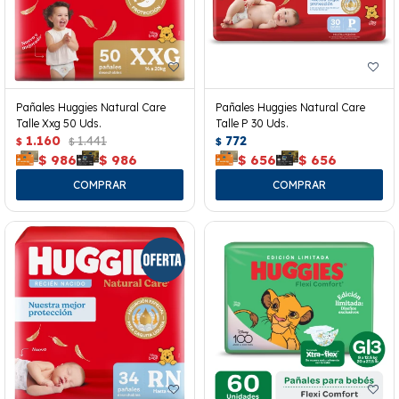
Pañales Huggies Natural Care
Pañales Huggies Natural Care
Talle Xxg 50 Uds.
Talle P 30 Uds.
1.160
1.441
772
$
$
$
$
986
$
986
$
656
$
656