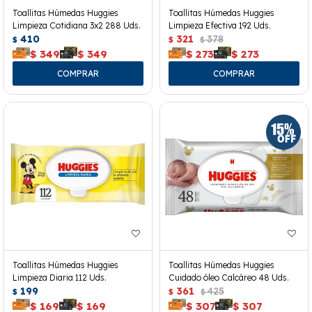
Toallitas Húmedas Huggies
Toallitas Húmedas Huggies
Limpieza Cotidiana 3x2 288 Uds.
Limpieza Efectiva 192 Uds.
410
321
378
$
$
$
$
349
$
349
$
273
$
273
Toallitas Húmedas Huggies
Toallitas Húmedas Huggies
Limpieza Diaria 112 Uds.
Cuidado óleo Calcáreo 48 Uds.
199
361
425
$
$
$
$
169
$
169
$
307
$
307