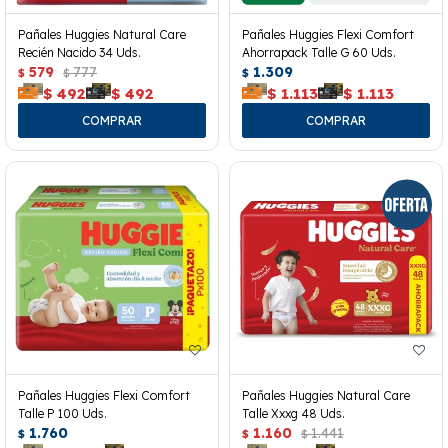
Pañales Huggies Natural Care
Pañales Huggies Flexi Comfort
Recién Nacido 34 Uds.
Ahorrapack Talle G 60 Uds.
579
777
1.309
$
$
$
$
492
$
492
$
1.113
$
1.113
Pañales Huggies Flexi Comfort
Pañales Huggies Natural Care
Talle P 100 Uds.
Talle Xxxg 48 Uds.
1.760
1.160
1.441
$
$
$