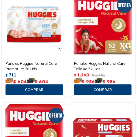
Pañales Huggies Natural Care
Pañales Huggies Natural Care
Prematuro 30 Uds.
Talle Xg 52 Uds.
711
1.160
1.441
$
$
$
$
604
$
604
$
986
$
986